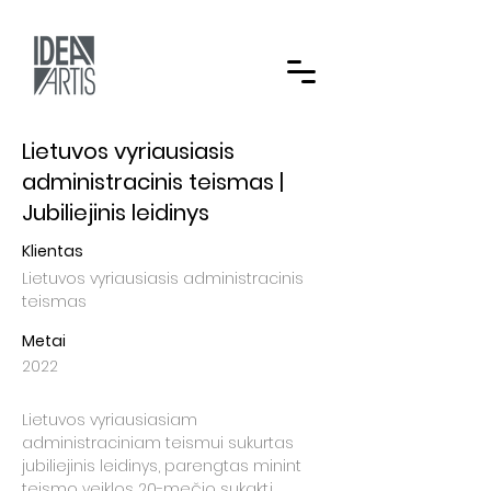
Lietuvos vyriausiasis
administracinis teismas |
Jubiliejinis leidinys
Klientas
Lietuvos vyriausiasis administracinis
teismas
Metai
2022
Lietuvos vyriausiasiam
administraciniam teismui sukurtas
jubiliejinis leidinys, parengtas minint
teismo veiklos 20-mečio sukaktį.