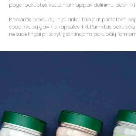
pagal pakuotės vizualiniam apipavidalinimui pasirinkt
Plečiantis produktų linijai, rinkai taip pat pristatomi 
soda, kvapų gaiviklis, kapsulės it kt. Parinktas pakuočių 
nesudėtingai pritaikyti jį skirtingoms pakuočių formom