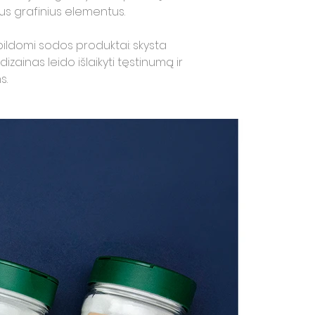
us grafinius elementus.
papildomi sodos produktai: skysta
dizainas leido išlaikyti tęstinumą ir
s.