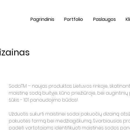
Pagrindinis
Portfolio
Paslaugos
Kl
izainas
SodaTM – naujas produktas Lietuvos rinkoje, skatinanti
maistinę sodą buityje, kūno priežiūroje, bei augintinių 
šūkis - 101 panaudojimo būdas!
Užduotis: sukurti maistinei sodai pakuočių dizainą atsiž
pakuotės formą bei medžiagiškumą. Svarbiausias prod
padėti vartotojams identifikuoti maistinės sodos pan