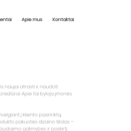
ientai
Apie mus
Kontaktai
s naujai atrasti ir naudoti
priežiūrai. Apie tai byloja įmonės
velgiant į kliento pasirinktą
ukto pakuotės dizaino tikslas –
audojimo galimybės ir paskirtį