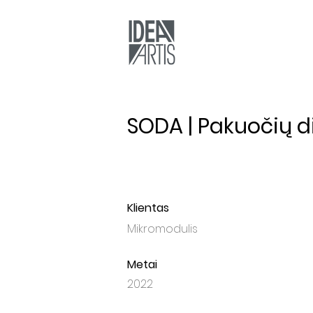
SODA | Pakuočių d
Klientas
Mikromodulis
Metai
2022